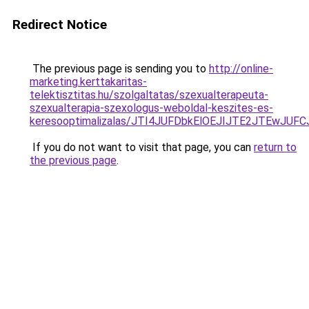
Redirect Notice
The previous page is sending you to
http://online-
marketing.kerttakaritas-
telektisztitas.hu/szolgaltatas/szexualterapeuta-
szexualterapia-szexologus-weboldal-keszites-es-
keresooptimalizalas/JTI4JUFDbkElOEJIJTE2JTEwJ
If you do not want to visit that page, you can
return to
the previous page
.