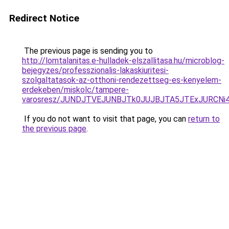
Redirect Notice
The previous page is sending you to
http://lomtalanitas.e-hulladek-elszallitasa.hu/microblog-
bejegyzes/professzionalis-lakaskiuritesi-
szolgaltatasok-az-otthoni-rendezettseg-es-kenyelem-
erdekeben/miskolc/tampere-
varosresz/JUNDJTVEJUNBJTk0JUJBJTA5JTExJURC
If you do not want to visit that page, you can
return to
the previous page
.